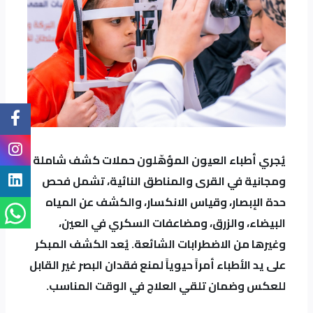
يُجري أطباء العيون المؤهّلون حملات كشف شاملة
ومجانية في القرى والمناطق النائية، تشمل فحص
حدة الإبصار، وقياس الانكسار، والكشف عن المياه
البيضاء، والزرق، ومضاعفات السكري في العين،
وغيرها من الاضطرابات الشائعة. يُعد الكشف المبكر
على يد الأطباء أمراً حيوياً لمنع فقدان البصر غير القابل
للعكس وضمان تلقي العلاج في الوقت المناسب.