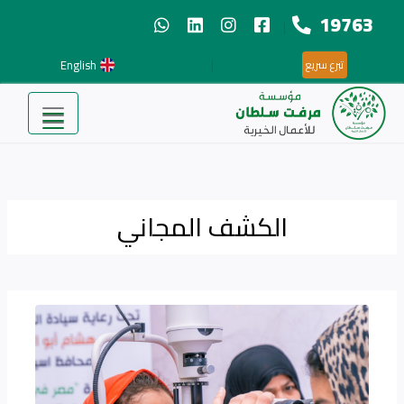
19763
|
English
|
تبرع سريع
الكشف المجاني